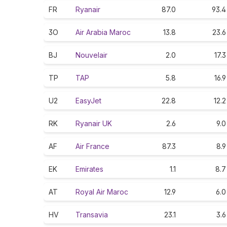
FR
Ryanair
87.0
93.4
3O
Air Arabia Maroc
13.8
23.6
BJ
Nouvelair
2.0
17.3
TP
TAP
5.8
16.9
U2
EasyJet
22.8
12.2
RK
Ryanair UK
2.6
9.0
AF
Air France
87.3
8.9
EK
Emirates
1.1
8.7
AT
Royal Air Maroc
12.9
6.0
HV
Transavia
23.1
3.6