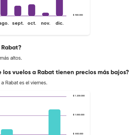
$ 500.000
ago.
sept.
oct.
nov.
dic.
a Rabat?
 más altos.
e los vuelos a Rabat tienen precios más bajos?
 a Rabat es el viernes.
$ 1.200.000
$ 1.000.000
$ 800.000