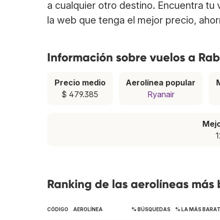
a cualquier otro destino. Encuentra tu
la web que tenga el mejor precio, aho
Información sobre vuelos a Ra
Precio medio
Aerolínea popular
$ 479.385
Ryanair
Mej
1
Ranking de las aerolíneas más
CÓDIGO
AEROLÍNEA
% BÚSQUEDAS
% LA MÁS BARA