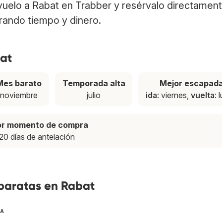
 vuelo a Rabat en Trabber y resérvalo directamen
rrando tiempo y dinero.
bat
Mes barato
Temporada alta
Mejor escapad
noviembre
julio
ida
: viernes,
vuelta
: 
or momento de compra
20 días de antelación
 baratas en Rabat
TA