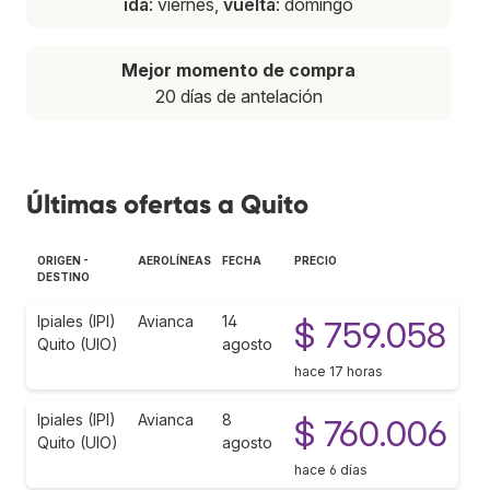
ida
: viernes,
vuelta
: domingo
Mejor momento de compra
20 días de antelación
Últimas ofertas a Quito
ORIGEN -
AEROLÍNEAS
FECHA
PRECIO
DESTINO
Ipiales (IPI)
Avianca
14
$ 759.058
Quito (UIO)
agosto
hace 17 horas
Ipiales (IPI)
Avianca
8
$ 760.006
Quito (UIO)
agosto
hace 6 días