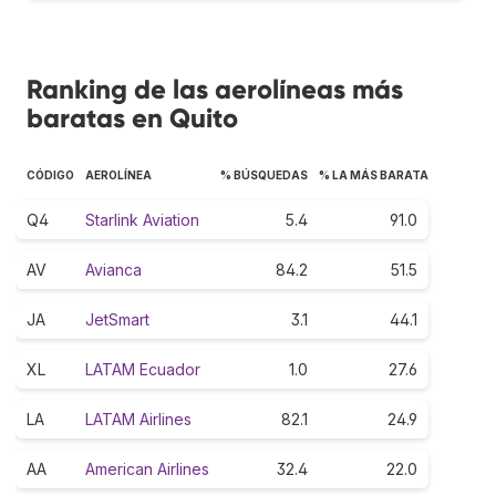
Ranking de las aerolíneas más
baratas en Quito
CÓDIGO
AEROLÍNEA
% BÚSQUEDAS
% LA MÁS BARATA
Q4
Starlink Aviation
5.4
91.0
AV
Avianca
84.2
51.5
JA
JetSmart
3.1
44.1
XL
LATAM Ecuador
1.0
27.6
LA
LATAM Airlines
82.1
24.9
AA
American Airlines
32.4
22.0