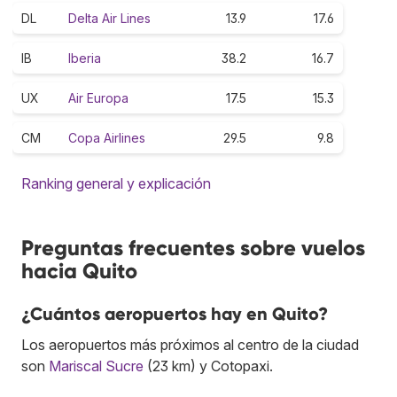
DL
Delta Air Lines
13.9
17.6
IB
Iberia
38.2
16.7
UX
Air Europa
17.5
15.3
CM
Copa Airlines
29.5
9.8
Ranking general y explicación
Preguntas frecuentes sobre vuelos
hacia Quito
¿Cuántos aeropuertos hay en Quito?
Los aeropuertos más próximos al centro de la ciudad
son
Mariscal Sucre
(23 km) y Cotopaxi.