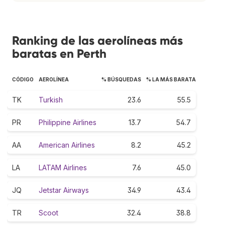
Ranking de las aerolíneas más
baratas en Perth
CÓDIGO
AEROLÍNEA
% BÚSQUEDAS
% LA MÁS BARATA
TK
Turkish
23.6
55.5
PR
Philippine Airlines
13.7
54.7
AA
American Airlines
8.2
45.2
LA
LATAM Airlines
7.6
45.0
JQ
Jetstar Airways
34.9
43.4
TR
Scoot
32.4
38.8