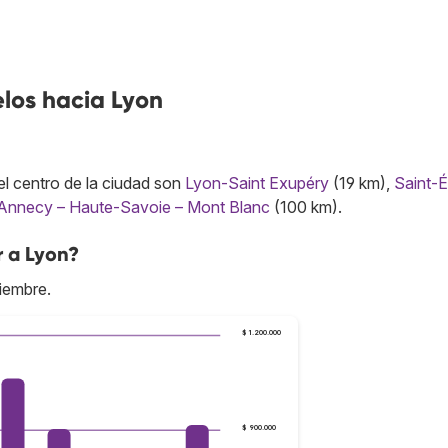
los hacia Lyon
l centro de la ciudad son
Lyon-Saint Exupéry
(19 km),
Saint-É
Annecy – Haute-Savoie – Mont Blanc
(100 km).
r a Lyon?
iembre.
$ 1.200.000
$ 900.000