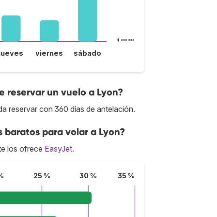
$ 600.000
jueves
viernes
sábado
 reservar un vuelo a Lyon?
da reservar con 360 días de antelación.
s baratos para volar a Lyon?
e los ofrece
EasyJet
.
%
25 %
30 %
35 %