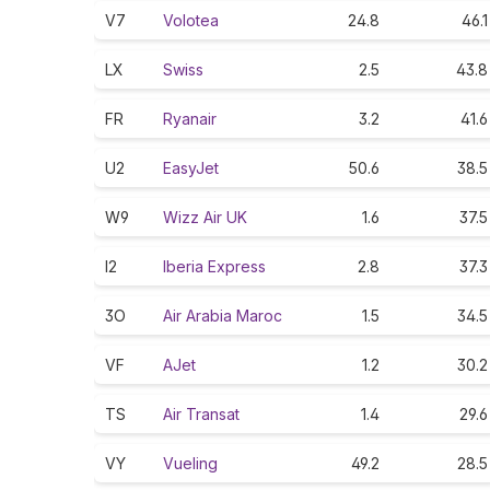
V7
Volotea
24.8
46.1
LX
Swiss
2.5
43.8
FR
Ryanair
3.2
41.6
U2
EasyJet
50.6
38.5
W9
Wizz Air UK
1.6
37.5
I2
Iberia Express
2.8
37.3
3O
Air Arabia Maroc
1.5
34.5
VF
AJet
1.2
30.2
TS
Air Transat
1.4
29.6
VY
Vueling
49.2
28.5