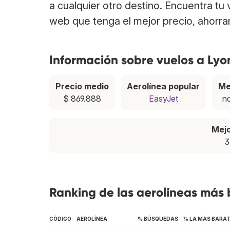
a cualquier otro destino. Encuentra tu
web que tenga el mejor precio, ahorra
Información sobre vuelos a Lyo
Precio medio
Aerolínea popular
Me
$ 869.888
EasyJet
n
Mej
3
Ranking de las aerolíneas más 
CÓDIGO
AEROLÍNEA
% BÚSQUEDAS
% LA MÁS BARA