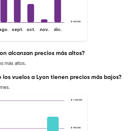
$ 600.000
ago.
sept.
oct.
nov.
dic.
yon alcanzan precios más altos?
os más altos.
e los vuelos a Lyon tienen precios más bajos?
rnes.
$ 1.200.000
$ 900.000