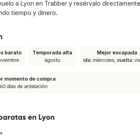
 vuelo a Lyon en Trabber y resérvalo directamente
ndo tiempo y dinero.
n
s barato
Temporada alta
Mejor escapada
oviembre
agosto
ida
: miércoles,
vuelta
: v
or momento de compra
60 días de antelación
baratas en Lyon
TA