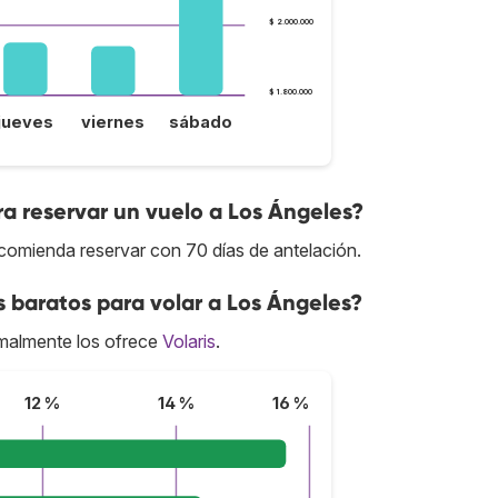
$ 2.000.000
$ 1.800.000
jueves
viernes
sábado
a reservar un vuelo a Los Ángeles?
ecomienda reservar con 70 días de antelación.
s baratos para volar a Los Ángeles?
malmente los ofrece
Volaris
.
12 %
14 %
16 %