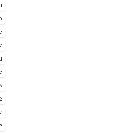
.1
.0
2
.7
.1
2
5
2
.7
.9