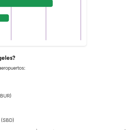
geles?
aeropuertos:
(BUR)
o (SBD)