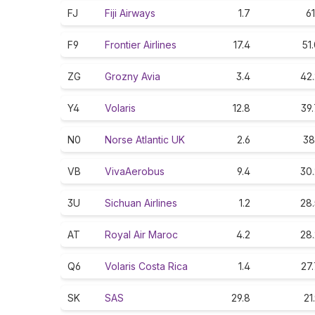
FJ
Fiji Airways
1.7
61
F9
Frontier Airlines
17.4
51
ZG
Grozny Avia
3.4
42.
Y4
Volaris
12.8
39
N0
Norse Atlantic UK
2.6
38
VB
VivaAerobus
9.4
30.
3U
Sichuan Airlines
1.2
28.
AT
Royal Air Maroc
4.2
28.
Q6
Volaris Costa Rica
1.4
27
SK
SAS
29.8
21