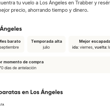
cuentra tu vuelo a Los Ángeles en Trabber y resé
ejor precio, ahorrando tiempo y dinero.
 Ángeles
Mes barato
Temporada alta
Mejor escapad
septiembre
julio
ida
: viernes,
vuelta
: 
or momento de compra
70 días de antelación
baratas en Los Ángeles
ATA