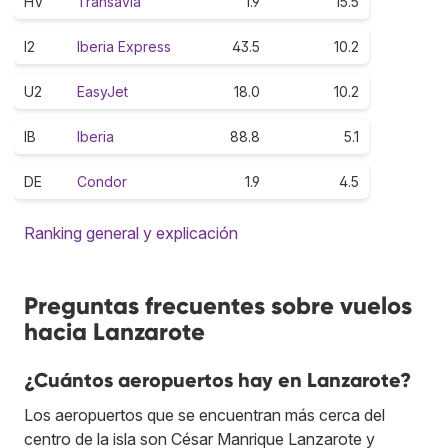
HV
Transavia
1.9
15.5
I2
Iberia Express
43.5
10.2
U2
EasyJet
18.0
10.2
IB
Iberia
88.8
5.1
DE
Condor
1.9
4.5
Ranking general y explicación
Preguntas frecuentes sobre vuelos
hacia Lanzarote
¿Cuántos aeropuertos hay en Lanzarote?
Los aeropuertos que se encuentran más cerca del
centro de la isla son César Manrique Lanzarote y