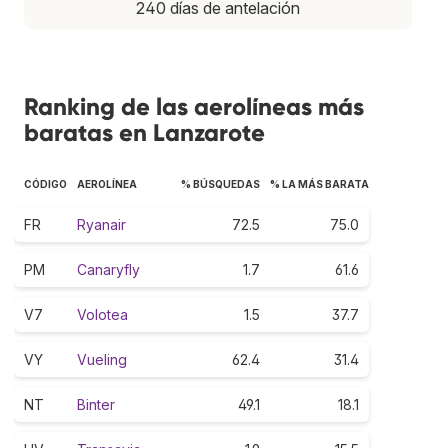
240 días de antelación
Ranking de las aerolíneas más
baratas en Lanzarote
CÓDIGO
AEROLÍNEA
% BÚSQUEDAS
% LA MÁS BARATA
FR
Ryanair
72.5
75.0
PM
Canaryfly
1.7
61.6
V7
Volotea
1.5
37.7
VY
Vueling
62.4
31.4
NT
Binter
49.1
18.1