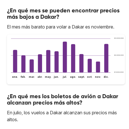
¿En qué mes se pueden encontrar precios
más bajos a Dakar?
El mes más barato para volar a Dakar es noviembre.
$ 3.000.000
$ 2.000.000
$ 1.000.000
ene.
feb.
mar.
abr.
may.
jun.
jul.
ago.
sept.
oct.
nov.
dic.
¿En qué mes los boletos de avión a Dakar
alcanzan precios más altos?
En julio, los vuelos a Dakar alcanzan sus precios más
altos.