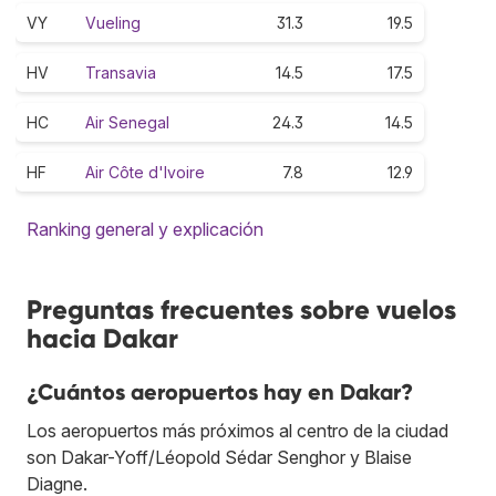
VY
Vueling
31.3
19.5
HV
Transavia
14.5
17.5
HC
Air Senegal
24.3
14.5
HF
Air Côte d'Ivoire
7.8
12.9
Ranking general y explicación
Preguntas frecuentes sobre vuelos
hacia Dakar
¿Cuántos aeropuertos hay en Dakar?
Los aeropuertos más próximos al centro de la ciudad
son Dakar-Yoff/Léopold Sédar Senghor y Blaise
Diagne.