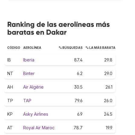
Ranking de las aerolíneas más
baratas en Dakar
CÓDIGO
AEROLÍNEA
% BÚSQUEDAS
% LA MÁS BARATA
IB
Iberia
87.4
29.8
NT
Binter
6.2
29.0
AH
Air Algérie
30.5
26.1
TP
TAP
79.6
26.0
KP
Asky Airlines
6.9
24.5
AT
Royal Air Maroc
78.7
19.9