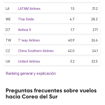
LA
LATAM Airlines
1.5
31.2
WE
Thai Smile
4.7
28.2
D7
AirAsia X
1.7
27.1
TW
T'way Airlines
40.9
26.6
CZ
China Southern Airlines
42.0
24.1
UA
United Airlines
3.2
22.5
Ranking general y explicación
Preguntas frecuentes sobre vuelos
hacia Corea del Sur