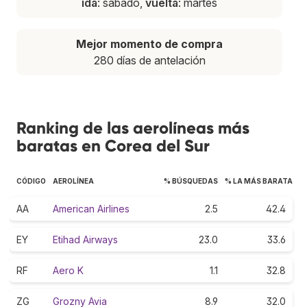
ida
: sábado,
vuelta
: martes
Mejor momento de compra
280 días de antelación
Ranking de las aerolíneas más
baratas en Corea del Sur
CÓDIGO
AEROLÍNEA
% BÚSQUEDAS
% LA MÁS BARATA
AA
American Airlines
2.5
42.4
EY
Etihad Airways
23.0
33.6
RF
Aero K
1.1
32.8
ZG
Grozny Avia
8.9
32.0