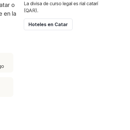
La divisa de curso legal es rial catarí
atar o
(QAR).
e en la
Hoteles en Catar
go