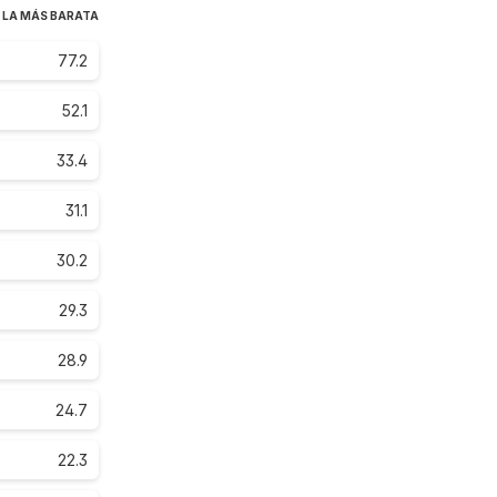
 LA MÁS BARATA
77.2
52.1
33.4
31.1
30.2
29.3
28.9
24.7
22.3