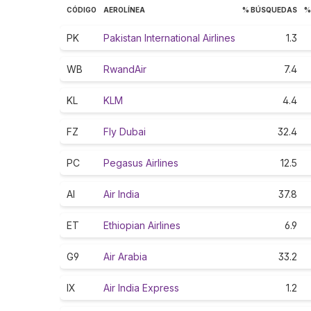
CÓDIGO
AEROLÍNEA
% BÚSQUEDAS
%
PK
Pakistan International Airlines
1.3
WB
RwandAir
7.4
KL
KLM
4.4
FZ
Fly Dubai
32.4
PC
Pegasus Airlines
12.5
AI
Air India
37.8
ET
Ethiopian Airlines
6.9
G9
Air Arabia
33.2
IX
Air India Express
1.2