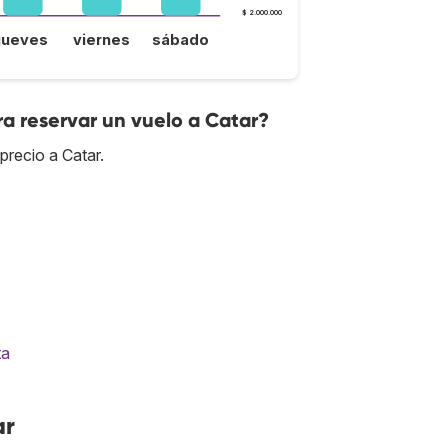
$ 2.000.000
jueves
viernes
sábado
a reservar un vuelo a Catar?
precio a Catar.
ta
ar