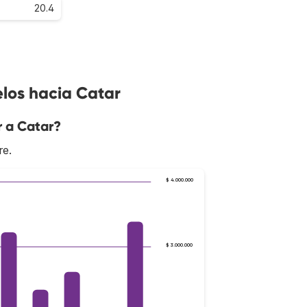
20.4
los hacia Catar
r a Catar?
re.
$ 4.000.000
$ 3.000.000