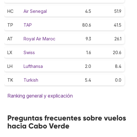
HC
Air Senegal
4.5
51.9
TP
TAP
80.6
41.5
AT
Royal Air Maroc
9.3
26.1
LX
Swiss
1.6
20.6
LH
Lufthansa
2.0
8.4
TK
Turkish
5.4
0.0
Ranking general y explicación
Preguntas frecuentes sobre vuelos
hacia Cabo Verde