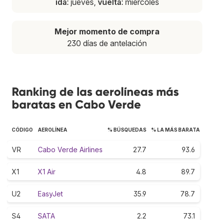
ida
: jueves,
vuelta
: miércoles
Mejor momento de compra
230 días de antelación
Ranking de las aerolíneas más
baratas en Cabo Verde
CÓDIGO
AEROLÍNEA
% BÚSQUEDAS
% LA MÁS BARATA
VR
Cabo Verde Airlines
27.7
93.6
X1
X1 Air
4.8
89.7
U2
EasyJet
35.9
78.7
S4
SATA
2.2
73.1