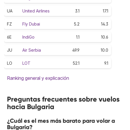
UA
United Airlines
3.1
17.1
FZ
Fly Dubai
5.2
14.3
6E
IndiGo
1.1
10.6
JU
Air Serbia
49.9
10.0
LO
LOT
52.1
9.1
Ranking general y explicación
Preguntas frecuentes sobre vuelos
hacia Bulgaria
¿Cuál es el mes más barato para volar a
Bulgaria?