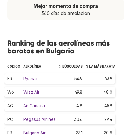
Mejor momento de compra
360 días de antelación
Ranking de las aerolíneas más
baratas en Bulgaria
CÓDIGO
AEROLÍNEA
% BÚSQUEDAS
% LA MÁS BARATA
FR
Ryanair
54.9
63.9
W6
Wizz Air
49.8
48.0
AC
Air Canada
4.8
45.9
PC
Pegasus Airlines
30.6
29.4
FB
Bulgaria Air
23.1
20.8