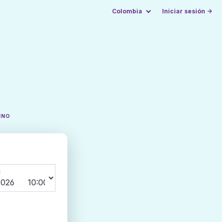
Colombia
Iniciar sesión →
INO
N