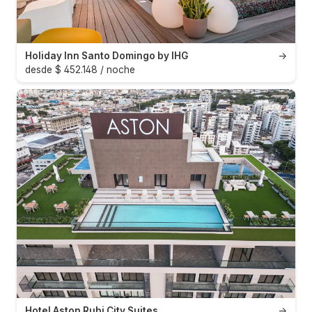
Holiday Inn Santo Domingo by IHG
→
desde $ 452.148 / noche
Hotel Aston Rubi City Suites
→