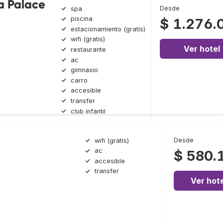
a Palace
Desde
spa
piscina
$ 1.276.
estacionamiento (gratis)
wifi (gratis)
Ver hotel
restaurante
ac
gimnasio
carro
accesible
transfer
club infantil
Desde
wifi (gratis)
ac
$ 580.
accesible
transfer
Ver hote