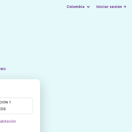
Colombia
Iniciar sesión →
INO
CIÓN 1
tos
habitación