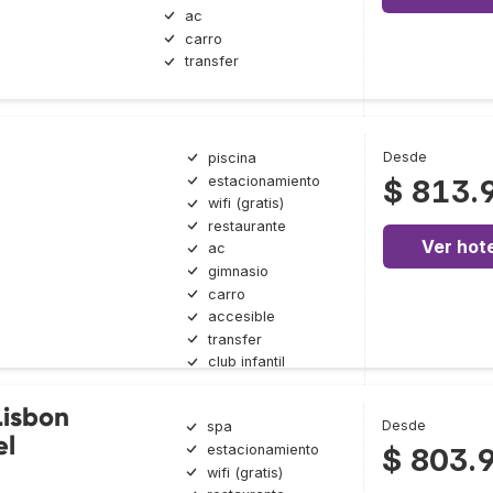
ac
carro
transfer
Desde
piscina
estacionamiento
$ 813.
wifi (gratis)
restaurante
Ver hote
ac
gimnasio
carro
accesible
transfer
club infantil
Lisbon
Desde
spa
el
estacionamiento
$ 803.
wifi (gratis)