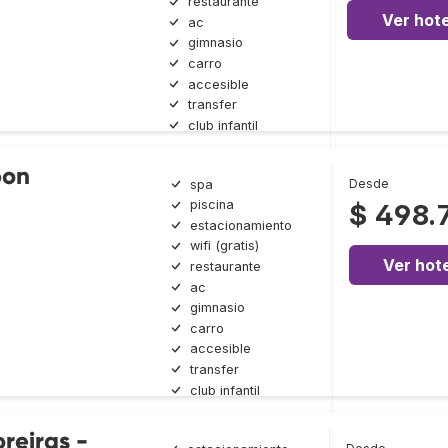
restaurante
Ver hote
ac
gimnasio
carro
accesible
transfer
club infantil
bon
Desde
spa
piscina
$ 498.
estacionamiento
wifi (gratis)
Ver hote
restaurante
ac
gimnasio
carro
accesible
transfer
club infantil
reiras -