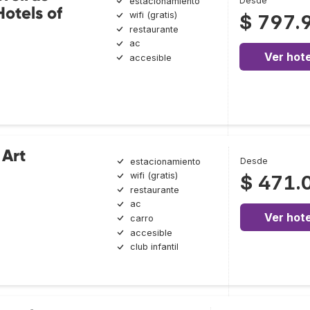
Desde
estacionamiento
Hotels of
wifi (gratis)
$ 797.
restaurante
ac
Ver hote
accesible
 Art
Desde
estacionamiento
wifi (gratis)
$ 471.
restaurante
ac
Ver hote
carro
accesible
club infantil