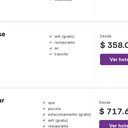
se
Desde
wifi (gratis)
restaurante
$ 358.
ac
transfer
Ver hot
ar
Desde
spa
piscina
$ 717.
estacionamiento (gratis)
wifi (gratis)
Ver hote
restaurante