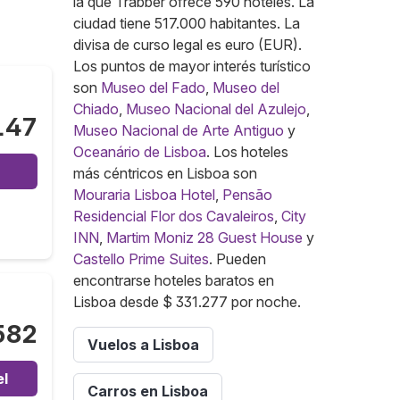
la que Trabber ofrece 590 hoteles. La
ciudad tiene 517.000 habitantes. La
divisa de curso legal es euro (EUR).
Los puntos de mayor interés turístico
son
Museo del Fado
,
Museo del
Chiado
,
Museo Nacional del Azulejo
,
147
Museo Nacional de Arte Antiguo
y
Oceanário de Lisboa
. Los hoteles
más céntricos en Lisboa son
Mouraria Lisboa Hotel
,
Pensão
Residencial Flor dos Cavaleiros
,
City
INN
,
Martim Moniz 28 Guest House
y
Castello Prime Suites
. Pueden
encontrarse hoteles baratos en
Lisboa desde $ 331.277 por noche.
582
Vuelos a Lisboa
el
Carros en Lisboa