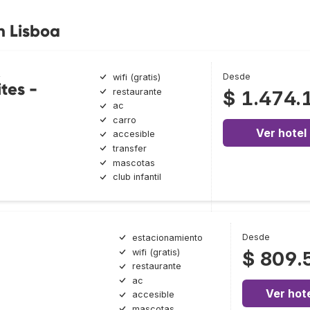
n Lisboa
Desde
wifi (gratis)
tes -
restaurante
$ 1.474.
ac
carro
Ver hotel
accesible
transfer
mascotas
club infantil
Desde
estacionamiento
wifi (gratis)
$ 809.
restaurante
ac
Ver hot
accesible
mascotas