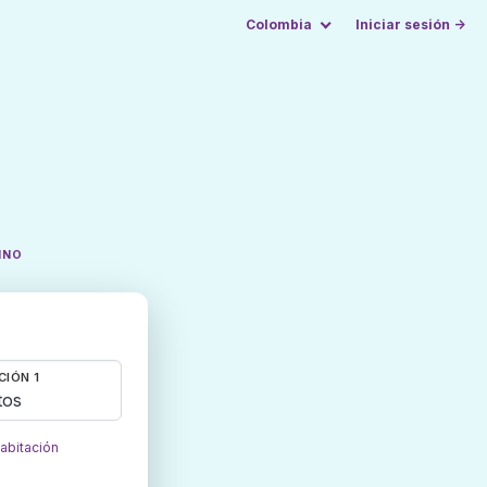
Colombia
Iniciar sesión →
INO
CIÓN 1
tos
habitación