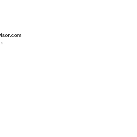
visor.com
es