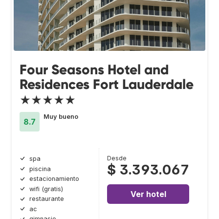
Four Seasons Hotel and
Residences Fort Lauderdale
★★★★★
Muy bueno
8.7
Desde
spa
$ 3.393.067
piscina
estacionamiento
wifi (gratis)
Ver hotel
restaurante
ac
gimnasio