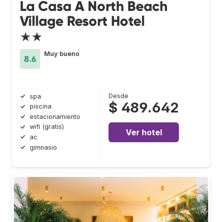
La Casa A North Beach
Village Resort Hotel
★★
Muy bueno
8.6
Desde
spa
$ 489.642
piscina
estacionamiento
wifi (gratis)
Ver hotel
ac
gimnasio