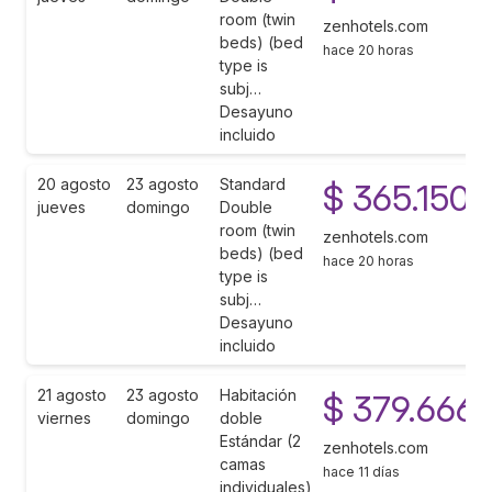
room (twin
zenhotels.com
beds) (bed
hace 20 horas
type is
subj…
Desayuno
incluido
20 agosto
23 agosto
Standard
$ 365.150
jueves
domingo
Double
room (twin
zenhotels.com
beds) (bed
hace 20 horas
type is
subj…
Desayuno
incluido
21 agosto
23 agosto
Habitación
$ 379.666
viernes
domingo
doble
Estándar (2
zenhotels.com
camas
hace 11 días
individuales)