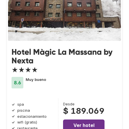
Hotel Màgic La Massana by
Nexta
★★★★
Muy bueno
8.6
Desde
spa
$ 189.069
piscina
estacionamiento
wifi (gratis)
Ver hotel
restaurante