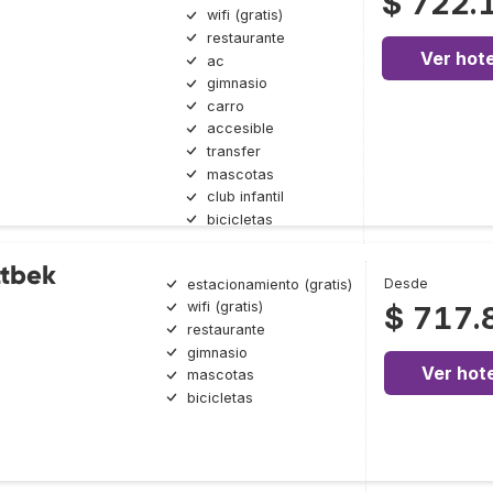
$ 722.
wifi (gratis)
restaurante
Ver hote
ac
gimnasio
carro
accesible
transfer
mascotas
club infantil
bicicletas
ttbek
Desde
estacionamiento (gratis)
wifi (gratis)
$ 717.
restaurante
gimnasio
Ver hote
mascotas
bicicletas