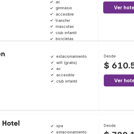
ac
Ver hote
gimnasio
accesible
transfer
mascotas
club infantil
bicicletas
en
Desde
estacionamiento
wifi (gratis)
$ 610.
ac
accesible
Ver hote
club infantil
 Hotel
Desde
spa
estacionamiento