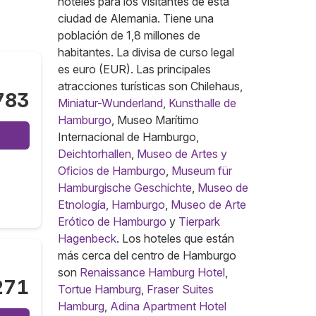
hoteles para los visitantes de esta
ciudad de Alemania. Tiene una
población de 1,8 millones de
habitantes. La divisa de curso legal
es euro (EUR). Las principales
atracciones turísticas son Chilehaus,
783
Miniatur-Wunderland
,
Kunsthalle de
Hamburgo
, Museo Marítimo
Internacional de Hamburgo,
Deichtorhallen
,
Museo de Artes y
Oficios de Hamburgo
,
Museum für
Hamburgische Geschichte
,
Museo de
Etnología, Hamburgo
,
Museo de Arte
Erótico de Hamburgo
y
Tierpark
Hagenbeck
. Los hoteles que están
más cerca del centro de Hamburgo
son
Renaissance Hamburg Hotel
,
271
Tortue Hamburg
,
Fraser Suites
Hamburg
,
Adina Apartment Hotel