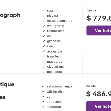
Desde
spa
tograph
piscina
$ 779.
estacionamiento
wifi (gratis)
Ver hote
restaurante
ac
gimnasio
carro
accesible
transfer
mascotas
club infantil
bicicletas
utique
Desde
estacionamiento
wifi (gratis)
$ 486.
es
ac
accesible
Ver hote
mascotas