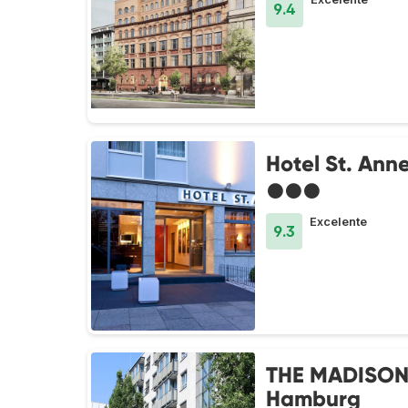
9.4
Hotel St. Ann
●●●
Excelente
9.3
THE MADISON
Hamburg