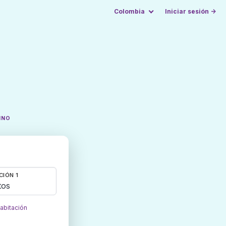
Colombia
Iniciar sesión →
INO
CIÓN 1
tos
habitación