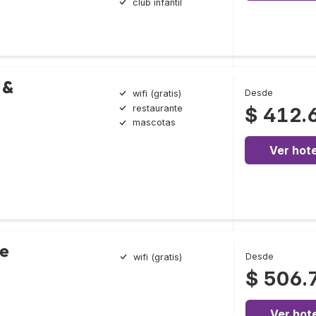
club infantil
 &
Desde
wifi (gratis)
restaurante
$ 412.
mascotas
Ver hote
e
Desde
wifi (gratis)
$ 506.
Ver hote