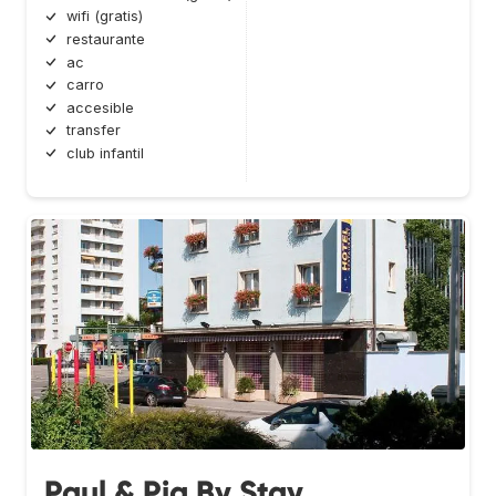
wifi (gratis)
restaurante
ac
carro
accesible
transfer
club infantil
Paul & Pia By Stay