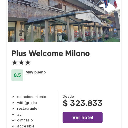
Plus Welcome Milano
★★★
Muy bueno
8.5
Desde
estacionamiento
$ 323.833
wifi (gratis)
restaurante
ac
Ver hotel
gimnasio
accesible