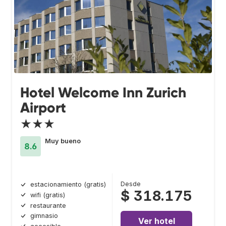
Hotel Welcome Inn Zurich
Airport
★★★
Muy bueno
8.6
Desde
estacionamiento (gratis)
$ 318.175
wifi (gratis)
restaurante
gimnasio
Ver hotel