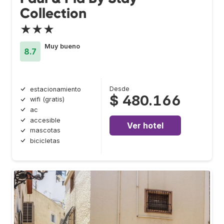
Collection
★★★
Muy bueno
8.7
Desde
estacionamiento
$ 480.166
wifi (gratis)
ac
accesible
Ver hotel
mascotas
bicicletas