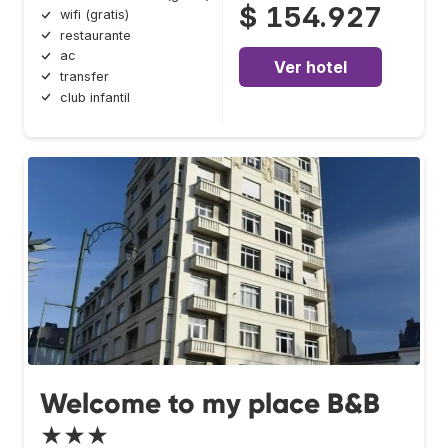
$ 154.927
wifi (gratis)
restaurante
ac
Ver hotel
transfer
club infantil
Welcome to my place B&B
★★★