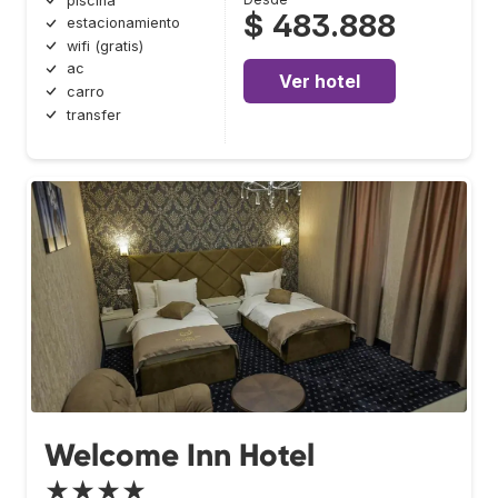
piscina
$ 483.888
estacionamiento
wifi (gratis)
ac
Ver hotel
carro
transfer
Welcome Inn Hotel
★★★★