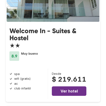
Welcome In - Suites &
Hostel
★★
Muy bueno
8.9
Desde
spa
$ 219.611
wifi (gratis)
ac
club infantil
Ver hotel