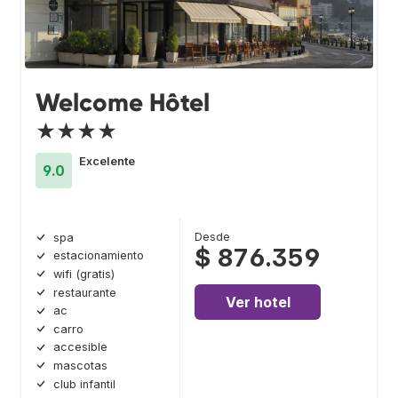
Welcome Hôtel
★★★★
Excelente
9.0
Desde
spa
$ 876.359
estacionamiento
wifi (gratis)
restaurante
Ver hotel
ac
carro
accesible
mascotas
club infantil