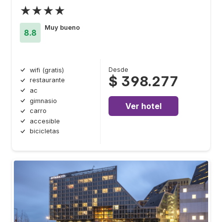
★★★★
Muy bueno
8.8
Desde
wifi (gratis)
$ 398.277
restaurante
ac
gimnasio
Ver hotel
carro
accesible
bicicletas