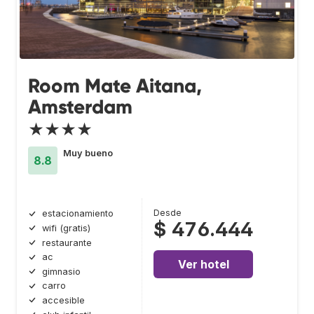
Room Mate Aitana,
Amsterdam
★★★★
Muy bueno
8.8
Desde
estacionamiento
$ 476.444
wifi (gratis)
restaurante
ac
Ver hotel
gimnasio
carro
accesible