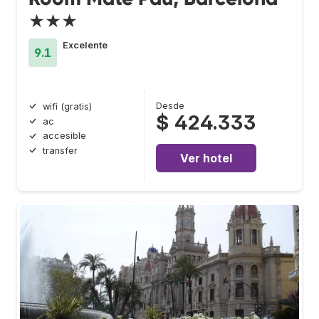
★★★
Excelente
9.1
Desde
wifi (gratis)
$ 424.333
ac
accesible
transfer
Ver hotel