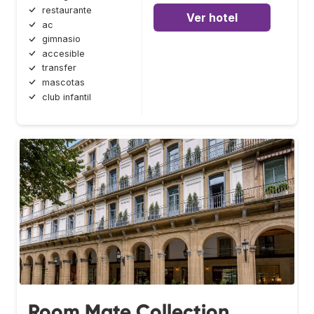
restaurante
Ver hotel
ac
gimnasio
accesible
transfer
mascotas
club infantil
Room Mate Collection