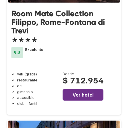
Room Mate Collection
Filippo, Rome-Fontana di
Trevi
★★★★
Excelente
9.3
Desde
wifi (gratis)
$ 712.954
restaurante
ac
gimnasio
Ver hotel
accesible
club infantil