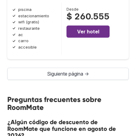
Desde
piscina
$ 260.555
estacionamiento
wifi (gratis)
restaurante
Ver hotel
ac
carro
accesible
Siguiente página →
Preguntas frecuentes sobre
RoomMate
¿Algún código de descuento de
RoomMate que funcione en agosto de
2026?