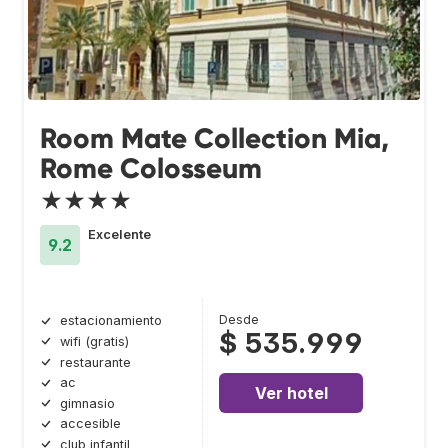
Room Mate Collection Mia,
Rome Colosseum
★★★★
Excelente
9.2
Desde
estacionamiento
$ 535.999
wifi (gratis)
restaurante
ac
Ver hotel
gimnasio
accesible
club infantil