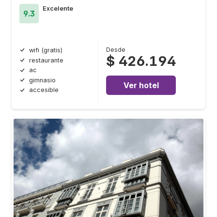
Excelente
9.3
Desde
wifi (gratis)
$ 426.194
restaurante
ac
gimnasio
Ver hotel
accesible