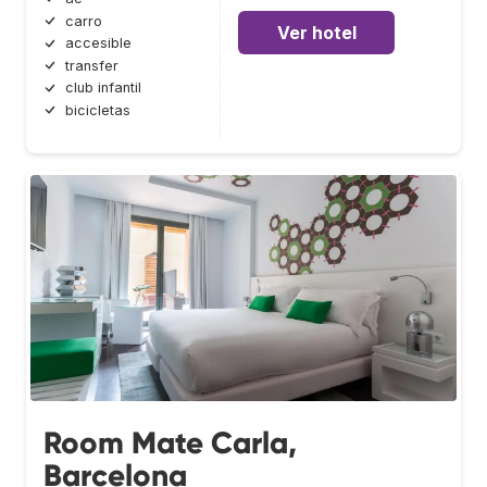
carro
Ver hotel
accesible
transfer
club infantil
bicicletas
Room Mate Carla,
Barcelona