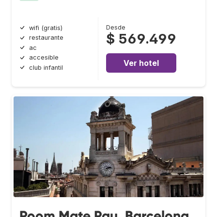
Desde
wifi (gratis)
$ 569.499
restaurante
ac
accesible
Ver hotel
club infantil
Room Mate Pau, Barcelona