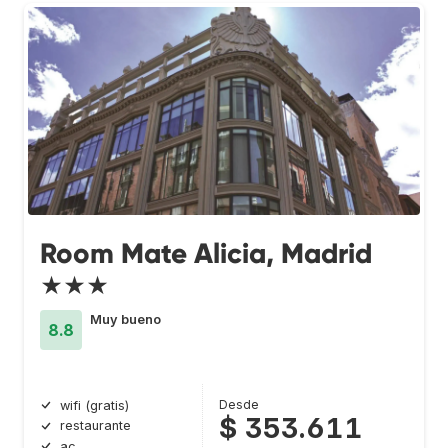
Room Mate Alicia, Madrid
★★★
Muy bueno
8.8
Desde
wifi (gratis)
$ 353.611
restaurante
ac