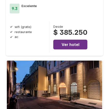
Excelente
9.3
Desde
wifi (gratis)
$ 385.250
restaurante
ac
Ver hotel