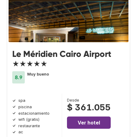
Le Méridien Cairo Airport
★★★★★
Muy bueno
8.9
Desde
spa
$ 361.055
piscina
estacionamiento
wifi (gratis)
Ver hotel
restaurante
ac