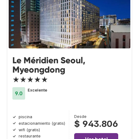
Le Méridien Seoul,
Myeongdong
★★★★★
Excelente
9.0
Desde
piscina
$ 943.806
estacionamiento (gratis)
wifi (gratis)
restaurante