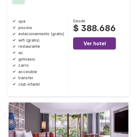
Desde
spa
$ 388.686
piscina
estacionamiento (gratis)
wifi (gratis)
Ver hotel
restaurante
ac
gimnasio
carro
accesible
transfer
club infantil