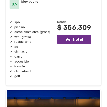
Muy bueno
8.9
Desde
spa
$ 356.309
piscina
estacionamiento (gratis)
wifi (gratis)
Ver hotel
restaurante
ac
gimnasio
carro
accesible
transfer
club infantil
golf