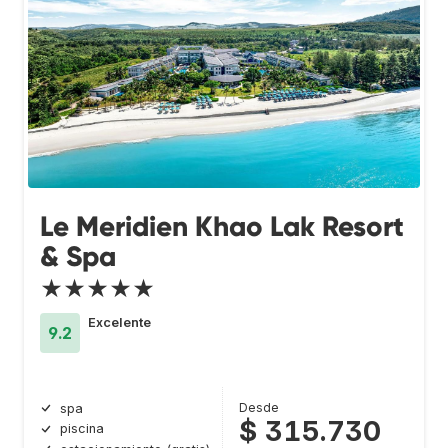
Le Meridien Khao Lak Resort
& Spa
★★★★★
Excelente
9.2
Desde
spa
$ 315.730
piscina