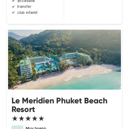
accesible
transfer
club infantil
Le Meridien Phuket Beach
Resort
★★★★★
Muy bueno