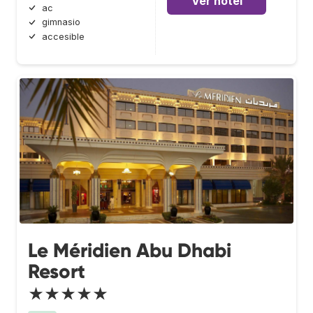
Ver hotel
ac
gimnasio
accesible
Le Méridien Abu Dhabi
Resort
★★★★★