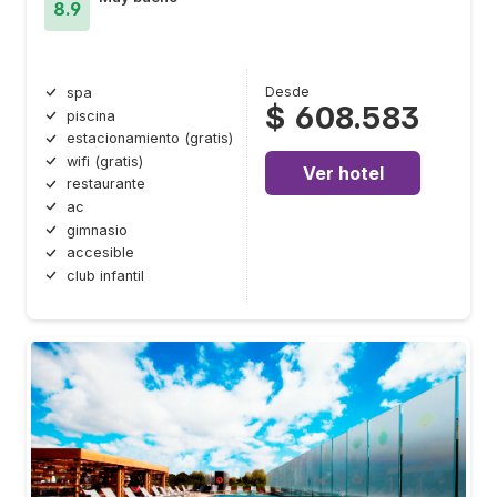
8.9
Desde
spa
$ 608.583
piscina
estacionamiento (gratis)
wifi (gratis)
Ver hotel
restaurante
ac
gimnasio
accesible
club infantil