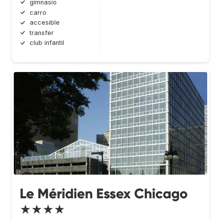
gimnasio
carro
accesible
transfer
club infantil
Le Méridien Essex Chicago
★★★★