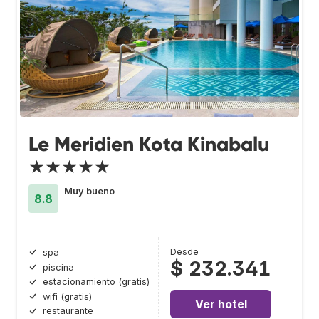
Le Meridien Kota Kinabalu
★★★★★
Muy bueno
8.8
Desde
spa
$ 232.341
piscina
estacionamiento (gratis)
wifi (gratis)
Ver hotel
restaurante