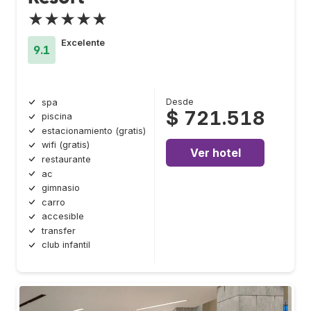
★★★★★
Excelente
9.1
Desde
spa
$ 721.518
piscina
estacionamiento (gratis)
wifi (gratis)
Ver hotel
restaurante
ac
gimnasio
carro
accesible
transfer
club infantil