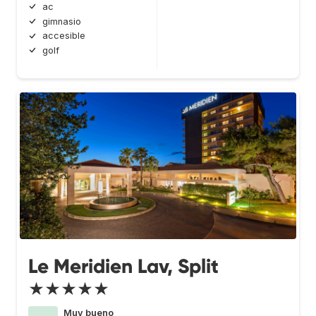
ac
gimnasio
accesible
golf
Le Meridien Lav, Split
★★★★★
Muy bueno