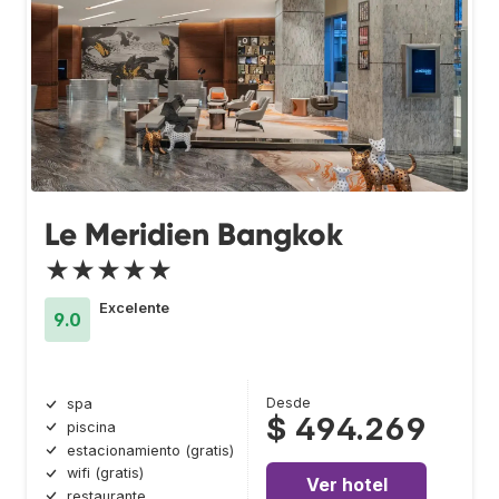
Le Meridien Bangkok
★★★★★
Excelente
9.0
Desde
spa
$ 494.269
piscina
estacionamiento (gratis)
wifi (gratis)
Ver hotel
restaurante