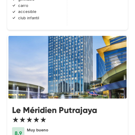
carro
accesible
club infantil
Le Méridien Putrajaya
★★★★★
Muy bueno
8.9