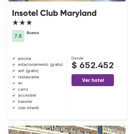
Insotel Club Maryland
★★★
Bueno
7.8
Desde
piscina
$ 652.452
estacionamiento (gratis)
wifi (gratis)
restaurante
Ver hotel
ac
carro
accesible
transfer
club infantil