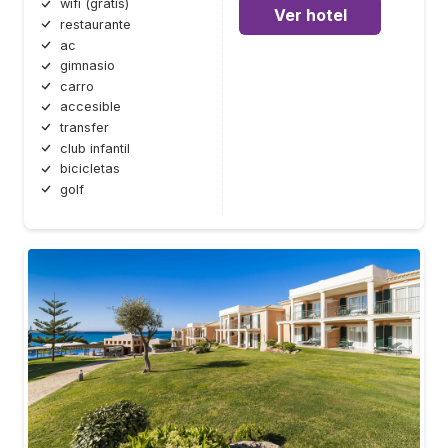
wifi (gratis)
Ver hotel
restaurante
ac
gimnasio
carro
accesible
transfer
club infantil
bicicletas
golf