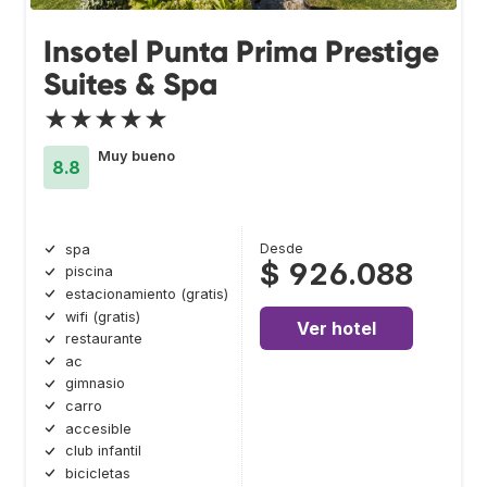
Insotel Punta Prima Prestige
Suites & Spa
★★★★★
Muy bueno
8.8
Desde
spa
$ 926.088
piscina
estacionamiento (gratis)
wifi (gratis)
Ver hotel
restaurante
ac
gimnasio
carro
accesible
club infantil
bicicletas