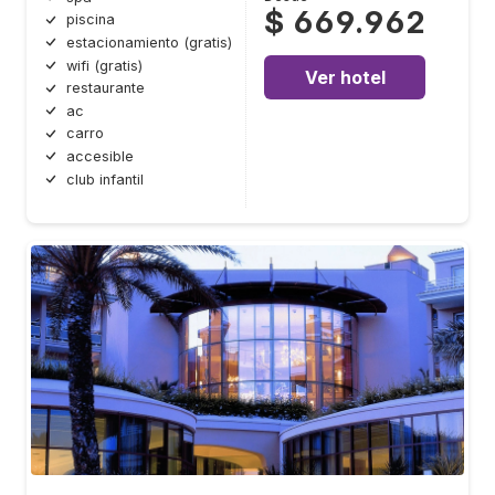
$ 669.962
piscina
estacionamiento (gratis)
wifi (gratis)
Ver hotel
restaurante
ac
carro
accesible
club infantil