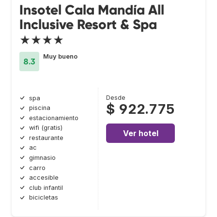
Insotel Cala Mandía All
Inclusive Resort & Spa
★★★★
Muy bueno
8.3
Desde
spa
$ 922.775
piscina
estacionamiento
wifi (gratis)
Ver hotel
restaurante
ac
gimnasio
carro
accesible
club infantil
bicicletas