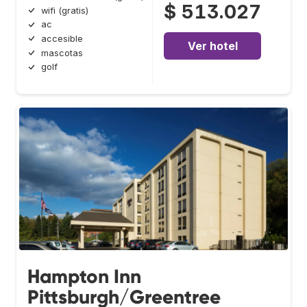
$ 513.027
wifi (gratis)
ac
accesible
Ver hotel
mascotas
golf
Hampton Inn
Pittsburgh/Greentree