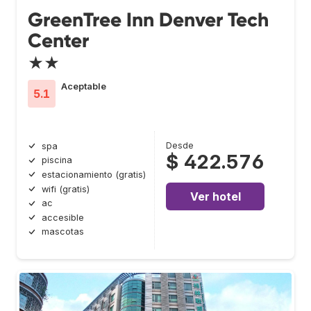
GreenTree Inn Denver Tech
Center
★★
Aceptable
5.1
Desde
spa
$ 422.576
piscina
estacionamiento (gratis)
wifi (gratis)
Ver hotel
ac
accesible
mascotas