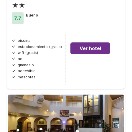
★★
Bueno
7.7
piscina
estacionamiento (gratis)
Ver hotel
wifi (gratis)
ac
gimnasio
accesible
mascotas