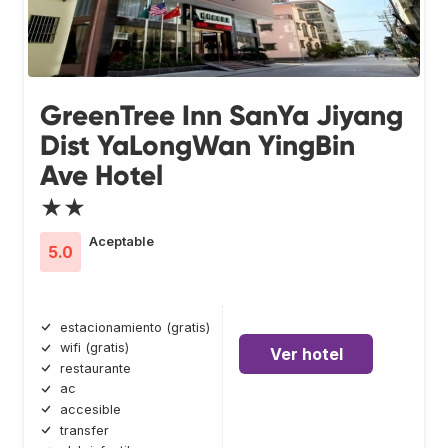
GreenTree Inn SanYa Jiyang
Dist YaLongWan YingBin
Ave Hotel
★★
Aceptable
5.0
estacionamiento (gratis)
wifi (gratis)
Ver hotel
restaurante
ac
accesible
transfer