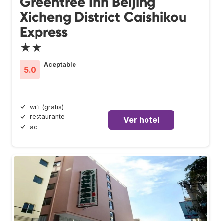
Greentree Inn Beijing
Xicheng District Caishikou
Express
★★
Aceptable
5.0
wifi (gratis)
restaurante
Ver hotel
ac