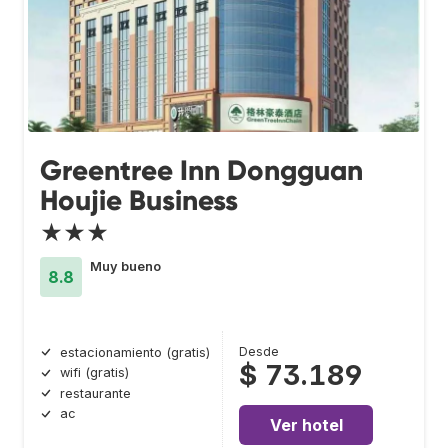
Greentree Inn Dongguan
Houjie Business
★★★
Muy bueno
8.8
Desde
estacionamiento (gratis)
$ 73.189
wifi (gratis)
restaurante
ac
Ver hotel