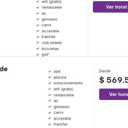
wifi (gratis)
Ver hotel
restaurante
ac
gimnasio
carro
accesible
transfer
club infantil
bicicletas
golf
 de
Desde
spa
piscina
$ 569.
estacionamiento
wifi (gratis)
Ver hote
restaurante
ac
gimnasio
carro
accesible
transfer