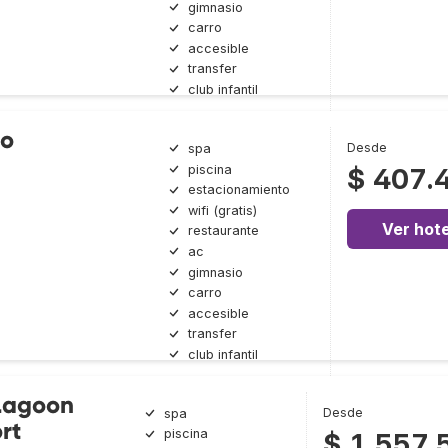
gimnasio
carro
accesible
transfer
club infantil
co
Desde
spa
piscina
$ 407.
estacionamiento
wifi (gratis)
Ver hote
restaurante
ac
gimnasio
carro
accesible
transfer
club infantil
Lagoon
Desde
spa
rt
piscina
$ 1.557.