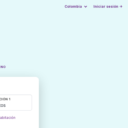
Colombia
Iniciar sesión →
INO
CIÓN 1
tos
habitación