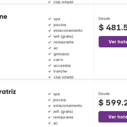
club infantil
ine
Desde
spa
piscina
$ 481.
estacionamiento
wifi (gratis)
Ver hote
restaurante
ac
gimnasio
carro
accesible
transfer
club infantil
atriz
Desde
spa
piscina
$ 599.
estacionamiento
wifi (gratis)
Ver hote
restaurante
ac