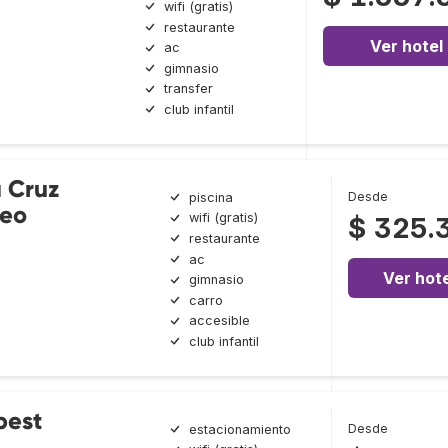
wifi (gratis)
restaurante
Ver hotel
ac
gimnasio
transfer
club infantil
 Cruz
Desde
piscina
eo
wifi (gratis)
$ 325.
restaurante
ac
Ver hote
gimnasio
carro
accesible
club infantil
pest
Desde
estacionamiento