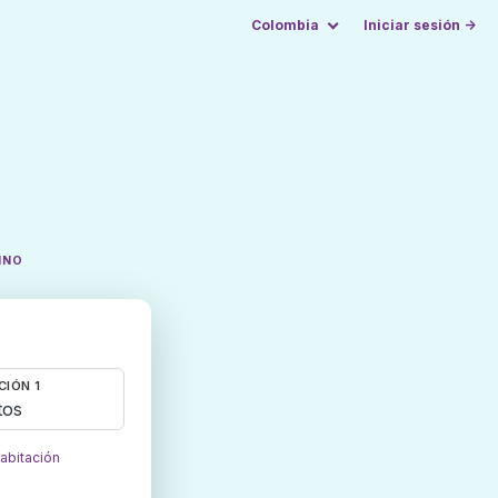
Colombia
Iniciar sesión →
INO
CIÓN 1
tos
habitación