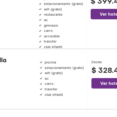
$ 399.
estacionamiento (gratis)
wifi (gratis)
Ver hote
restaurante
ac
gimnasio
carro
accesible
transfer
club infantil
lla
Desde
piscina
estacionamiento (gratis)
$ 328.
wifi (gratis)
ac
Ver hot
carro
transfer
club infantil