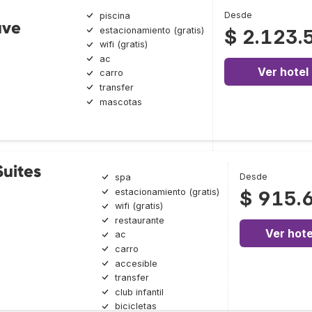
Desde
piscina
ave
estacionamiento (gratis)
$ 2.123.
wifi (gratis)
ac
Ver hotel
carro
transfer
mascotas
uites
Desde
spa
estacionamiento (gratis)
$ 915.
wifi (gratis)
restaurante
Ver hote
ac
carro
accesible
transfer
club infantil
bicicletas