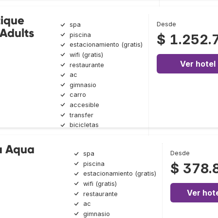
tique
Desde
spa
 Adults
piscina
$ 1.252.
estacionamiento (gratis)
wifi (gratis)
Ver hotel
restaurante
ac
gimnasio
carro
accesible
transfer
bicicletas
a Aqua
Desde
spa
piscina
$ 378.
estacionamiento (gratis)
wifi (gratis)
Ver hot
restaurante
ac
gimnasio