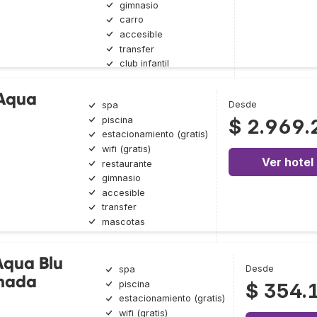
gimnasio
carro
accesible
transfer
club infantil
Aqua
Desde
spa
piscina
$ 2.969.
estacionamiento (gratis)
wifi (gratis)
Ver hotel
restaurante
gimnasio
accesible
transfer
mascotas
Aqua Blu
Desde
spa
ghada
piscina
$ 354.
estacionamiento (gratis)
wifi (gratis)