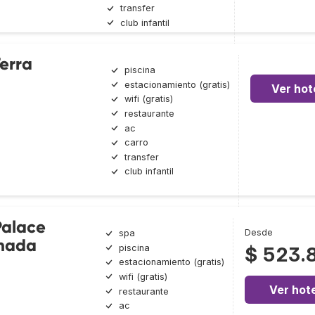
transfer
club infantil
erra
piscina
estacionamiento (gratis)
Ver hot
wifi (gratis)
restaurante
ac
carro
transfer
club infantil
Palace
Desde
spa
ghada
piscina
$ 523.
estacionamiento (gratis)
wifi (gratis)
Ver hote
restaurante
ac