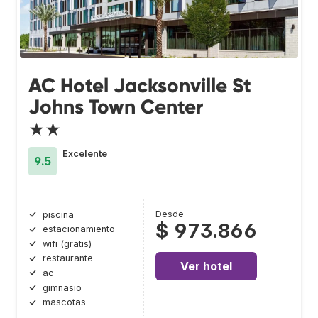
AC Hotel Jacksonville St
Johns Town Center
★★
Excelente
9.5
Desde
piscina
$ 973.866
estacionamiento
wifi (gratis)
restaurante
Ver hotel
ac
gimnasio
mascotas