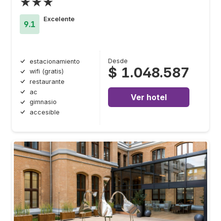
★★★
Excelente
9.1
Desde
estacionamiento
$ 1.048.587
wifi (gratis)
restaurante
ac
Ver hotel
gimnasio
accesible