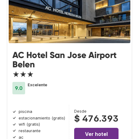
AC Hotel San Jose Airport
Belen
★★★
Excelente
9.0
Desde
piscina
$ 476.393
estacionamiento (gratis)
wifi (gratis)
restaurante
Ver hotel
ac