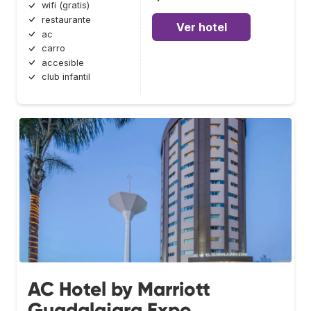
wifi (gratis)
restaurante
Ver hotel
ac
carro
accesible
club infantil
AC Hotel by Marriott
Guadalajara Expo