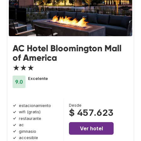
AC Hotel Bloomington Mall
of America
★★★
Excelente
9.0
Desde
estacionamiento
$ 457.623
wifi (gratis)
restaurante
ac
Ver hotel
gimnasio
accesible