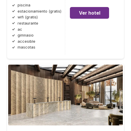
piscina
estacionamiento (gratis)
Ver hotel
wifi (gratis)
restaurante
ac
gimnasio
accesible
mascotas