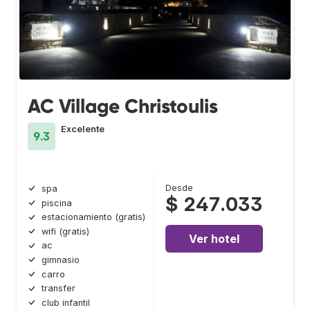
AC Village Christoulis
Excelente
9.3
Desde
spa
$ 247.033
piscina
estacionamiento (gratis)
wifi (gratis)
Ver hotel
ac
gimnasio
carro
transfer
club infantil