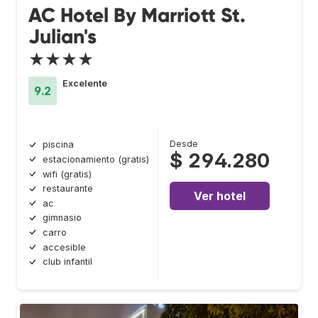
AC Hotel By Marriott St.
Julian's
★★★★
Excelente
9.2
Desde
piscina
$ 294.280
estacionamiento (gratis)
wifi (gratis)
restaurante
Ver hotel
ac
gimnasio
carro
accesible
club infantil