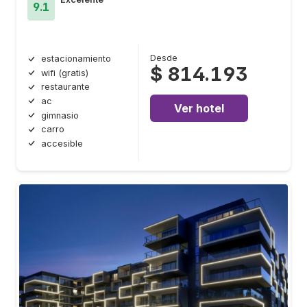
9.1
Desde
estacionamiento
$ 814.193
wifi (gratis)
restaurante
ac
Ver hotel
gimnasio
carro
accesible