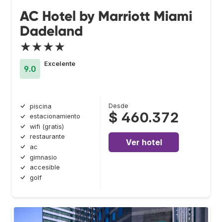
AC Hotel by Marriott Miami
Dadeland
★★★★
Excelente
9.0
Desde
piscina
$ 460.372
estacionamiento
wifi (gratis)
restaurante
Ver hotel
ac
gimnasio
accesible
golf