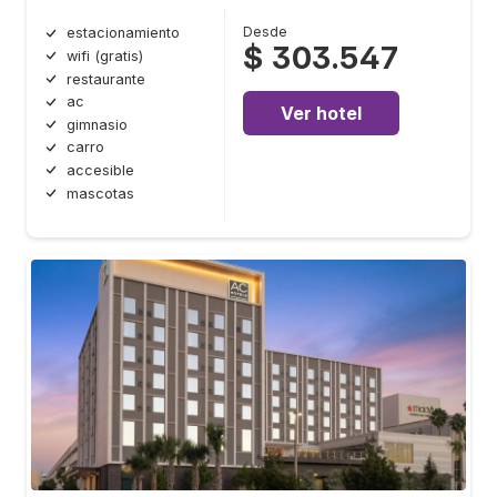
Desde
estacionamiento
$ 303.547
wifi (gratis)
restaurante
ac
Ver hotel
gimnasio
carro
accesible
mascotas