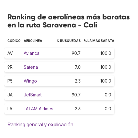
Ranking de aerolíneas más baratas
en la ruta Saravena - Cali
CÓDIGO
AEROLÍNEA
% BÚSQUEDAS
% LA MÁS BARATA
AV
Avianca
90.7
100.0
9R
Satena
7.0
100.0
P5
Wingo
2.3
100.0
JA
JetSmart
90.7
0.0
LA
LATAM Airlines
2.3
0.0
Ranking general y explicación