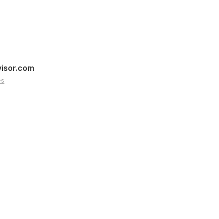
visor.com
es