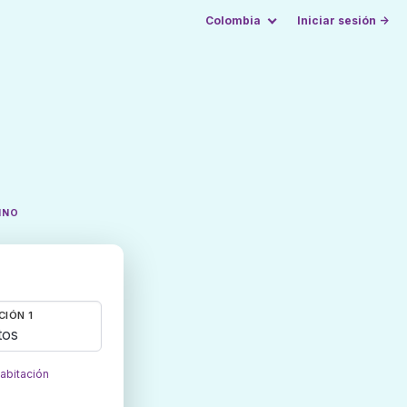
Colombia
Iniciar sesión →
INO
CIÓN 1
tos
habitación