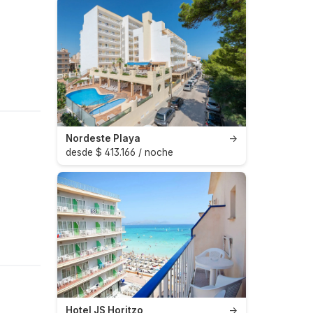
Nordeste Playa
→
desde $ 413.166 / noche
Hotel JS Horitzo
→