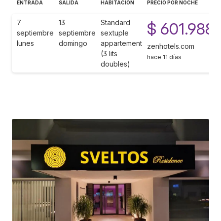
ENTRADA
SALIDA
HABITACIÓN
PRECIO POR NOCHE
7
13
Standard
$ 601.988
septiembre
septiembre
sextuple
lunes
domingo
appartement
zenhotels.com
(3 lits
hace 11 días
doubles)